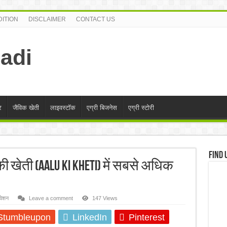
ITION
DISCLAIMER
CONTACT US
adi
र
जैविक खेती
लाइवस्टॉक
एग्री बिजनेस
एग्री स्टोरी
Find 
की खेती (Aalu ki kheti) में सबसे अधिक
वेशन
Leave a comment
147 Views
Stumbleupon
LinkedIn
Pinterest