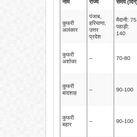
नाम
राज्य
समय (दिन
पंजाब,
मैदानी: 75
कुफरी
हरियाणा,
पहाड़ी:
अलंकार
उत्तर
140
प्रदेश
कुफरी
–
70-80
अशोका
कुफरी
–
90-100
बादशाह
कुफरी
–
90-100
बहार