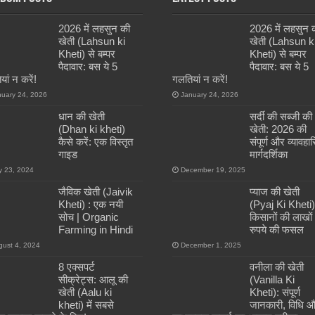
2026 में लहसुन की
2026 में लहसुन 
खेती (Lahsun ki
खेती (Lahsun k
Kheti) से बम्पर
Kheti) से बम्पर
पैदावार: बस ये 5
पैदावार: बस ये 5
ां न करें!
गलतियां न करें!
nuary 24, 2026
January 24, 2026
धान की खेती
सर्दी की सब्जी की
(Dhan ki kheti)
खेती: 2026 की
कैसे करें: एक विस्तृत
संपूर्ण और व्यावहा
गाइड
मार्गदर्शिका
y 23, 2024
December 19, 2025
जैविक खेती (Jaivik
प्याज की खेती
Kheti) : एक नयी
(Pyaj Ki Kheti)
सोच | Organic
किसानों की लाखों
Farming in Hindi
रुपये की फसल
gust 4, 2024
December 1, 2025
8 एक्सपर्ट
वनीला की खेती
सीक्रेट्स: आलू की
(Vanilla Ki
खेती (Aalu ki
Kheti): संपूर्ण
kheti) में सबसे
जानकारी, विधि 