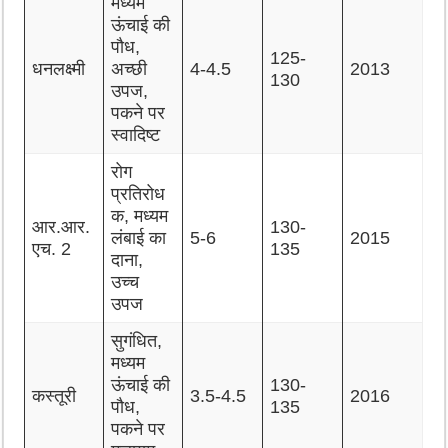
मध्यम
ऊंचाई की
पौध,
125-
धनलक्ष्मी
अच्छी
4-4.5
2013
130
उपज,
पकने पर
स्वादिष्ट
रोग
प्रतिरोध
क, मध्यम
आर.आर.
130-
लंबाई का
5-6
2015
एच. 2
135
दाना,
उच्च
उपज
सुगंधित,
मध्यम
ऊंचाई की
130-
कस्तूरी
3.5-4.5
2016
पौध,
135
पकने पर