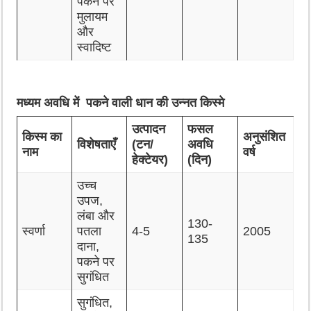
पकने पर
मुलायम
और
स्वादिष्ट
मध्यम अवधि में पकने वाली धान की उन्नत किस्मे
उत्पादन
फसल
किस्म का
अनुसंशित
विशेषताएँ
(टन/
अवधि
नाम
वर्ष
हेक्टेयर)
(दिन)
उच्च
उपज,
लंबा और
130-
स्वर्णा
पतला
4-5
2005
135
दाना,
पकने पर
सुगंधित
सुगंधित,